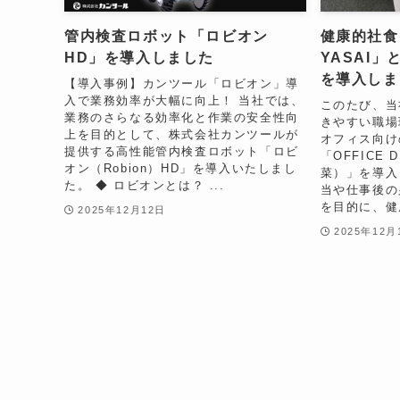
管内検査ロボット「ロビオン
健康的社食！
HD」を導入しました
YASAI
を導入しま
【導入事例】カンツール「ロビオン」導
入で業務効率が大幅に向上！ 当社では、
このたび、当
業務のさらなる効率化と作業の安全性向
きやすい職場
上を目的として、株式会社カンツールが
オフィス向け
提供する高性能管内検査ロボット「ロビ
「OFFICE 
オン（Robion）HD」を導入いたしまし
菜）」を導入
た。 ◆ ロビオンとは？ ...
当や仕事後の
を目的に、健
2025年12月12日
2025年12月